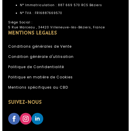
N° Immatriculation : 887 669 570 RCS Béziers
N° TVA : FR16887669570
Siège Social :
5 Rue Marceau , 34420 Villeneuve-lès-Béziers, France
MENTIONS LÉGALES
Conditions générales de Vente
Condition générale d'utilisation
Politique de Confidentialité
Politique en matière de Cookies
Assistant Kali Kana
Mentions spécifiques au CBD
ESPACE PROFESSIONNEL KALI
KANA
SUIVEZ-NOUS
IA, réponses instantanées,