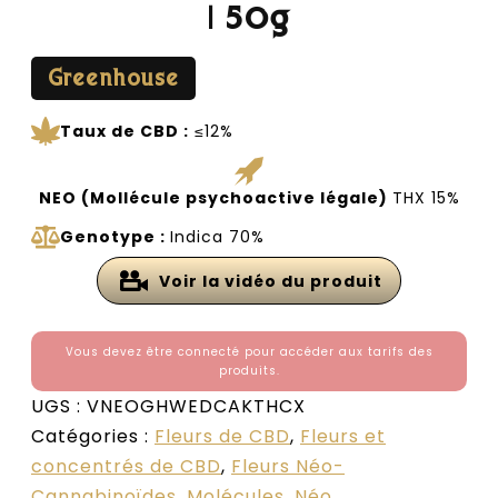
| 50g
Greenhouse
Taux de CBD :
≤12%
NEO (Mollécule psychoactive légale)
THX 15%
Genotype :
Indica 70%
Voir la vidéo du produit
Vous devez être connecté pour accéder aux tarifs des
produits.
UGS :
VNEOGHWEDCAKTHCX
Catégories :
Fleurs de CBD
,
Fleurs et
concentrés de CBD
,
Fleurs Néo-
Cannabinoïdes
,
Molécules
,
Néo