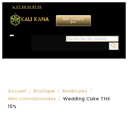
📞 07 66 30 83 35
Mon compte
pro
Recherche
de
produits
Accueil
Boutique
Molécules
Néo cannabinoïdes
Wedding Cake THX
15%