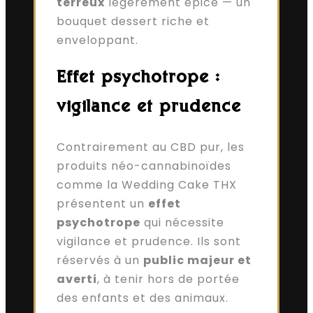
terreux
légèrement épicé — un
bouquet dessert riche et
enveloppant.
Effet psychotrope :
vigilance et prudence
Contrairement au CBD pur, les
produits néo-cannabinoïdes
comme la Wedding Cake THX
présentent un
effet
psychotrope
qui nécessite
vigilance et prudence. Ils sont
réservés à un
public majeur et
averti
, à tenir hors de portée
des enfants et des animaux.