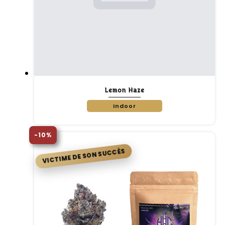
Lemon Haze
Indoor
-10%
VICTIME DE SON SUCCÈS