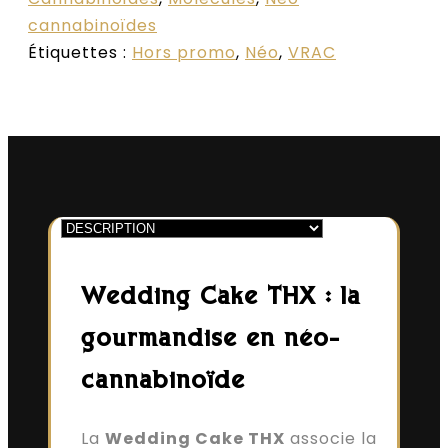
cannabinoïdes
Étiquettes :
Hors promo
,
Néo
,
VRAC
Wedding Cake THX : la
gourmandise en néo-
cannabinoïde
La
Wedding Cake THX
associe la