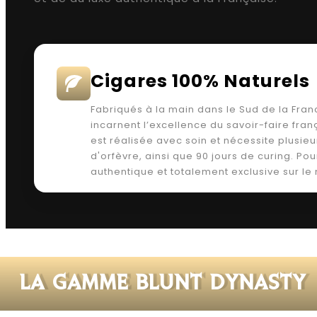
Cigares 100% Naturels
Fabriqués à la main dans le Sud de la Fran
incarnent l’excellence du savoir-faire fra
est réalisée avec soin et nécessite plusieur
d'orfèvre, ainsi que 90 jours de curing. Po
authentique et totalement exclusive sur 
LA GAMME BLUNT DYNASTY