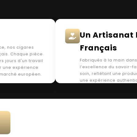
Un Artisanat 
Français
ce, nos cigares
nçais. Chaque pièce
Fabriqués à la main dans
s jours d'un travail
l’excellence du savoir-f
ur une expérience
soin, reflétant une produ
le marché européen.
une expérience authenti