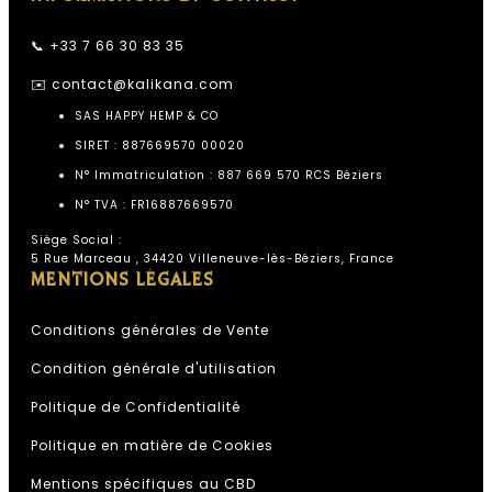
📞 +33 7 66 30 83 35
✉️
contact@kalikana.com
SAS HAPPY HEMP & CO
SIRET : 887669570 00020
N° Immatriculation : 887 669 570 RCS Béziers
N° TVA : FR16887669570
Siège Social :
5 Rue Marceau , 34420 Villeneuve-lès-Béziers, France
MENTIONS LÉGALES
Conditions générales de Vente
Condition générale d'utilisation
Politique de Confidentialité
Assistant Kali Kana
ESPACE PROFESSIONNEL KALI
Politique en matière de Cookies
KANA
Mentions spécifiques au CBD