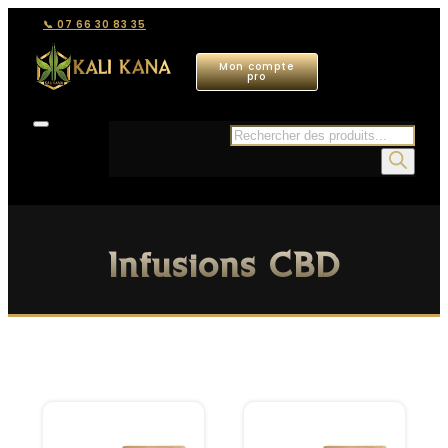
📞 07 66 30 83 35
Mon compte
pro
Recherche
de
produits
Infusions CBD