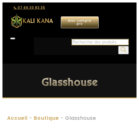
📞 07 66 30 83 35
Mon compte
pro
Recherche
de
produits
Glasshouse
Accueil
-
Boutique
-
Glasshouse