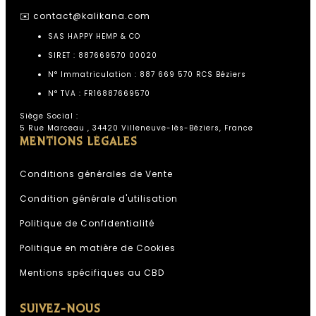
✉️
contact@kalikana.com
SAS HAPPY HEMP & CO
SIRET : 887669570 00020
N° Immatriculation : 887 669 570 RCS Béziers
N° TVA : FR16887669570
Siège Social :
5 Rue Marceau , 34420 Villeneuve-lès-Béziers, France
MENTIONS LÉGALES
Conditions générales de Vente
Condition générale d'utilisation
Politique de Confidentialité
Assistant Kali Kana
ESPACE PROFESSIONNEL KALI
Politique en matière de Cookies
KANA
Mentions spécifiques au CBD
IA, réponses instantanées,
SUIVEZ-NOUS