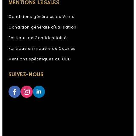
MENTIONS LÉGALES
Conditions générales de Vente
Condition générale d'utilisation
Politique de Confidentialité
Assistant Kali Kana
ESPACE PROFESSIONNEL KALI
Politique en matière de Cookies
KANA
Mentions spécifiques au CBD
IA, réponses instantanées,
SUIVEZ-NOUS
Conseiller disponible 24h/24
Accès à votre historique commandes
Analyses & recommandations
personnalisées
Quelque chose de grand se prépare.
Restez connectés — ça arrive bientôt.