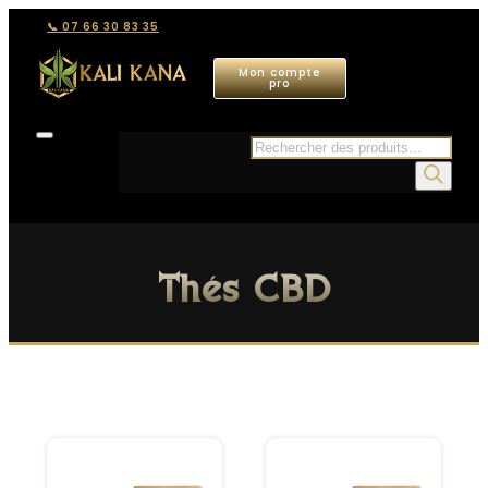
📞 07 66 30 83 35
Mon compte
pro
Recherche
de
produits
Thés CBD