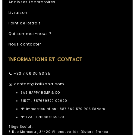
Analyses Laboratoires
Livraison
Point de Retrait
Qui sommes-nous ?
Nous contacter
INFORMATIONS ET CONTACT
📞 +33 7 66 30 83 35
✉️
contact@kalikana.com
SAS HAPPY HEMP & CO
SIRET : 887669570 00020
N° Immatriculation : 887 669 570 RCS Béziers
N° TVA : FR16887669570
Siège Social :
5 Rue Marceau , 34420 Villeneuve-lès-Béziers, France