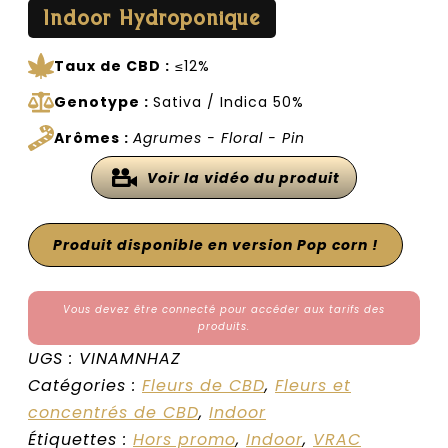
Indoor Hydroponique
Taux de CBD :
≤12%
Genotype :
Sativa / Indica 50%
Arômes :
Agrumes - Floral - Pin
Voir la vidéo du produit
Produit disponible en version Pop corn !
Vous devez être connecté pour accéder aux tarifs des
produits.
UGS :
VINAMNHAZ
Catégories :
Fleurs de CBD
,
Fleurs et
concentrés de CBD
,
Indoor
Étiquettes :
Hors promo
,
Indoor
,
VRAC