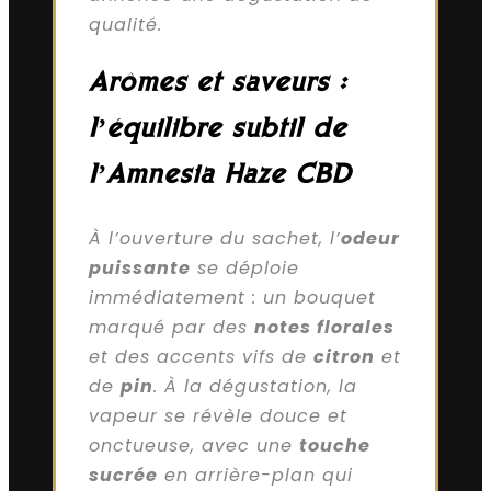
qualité.
Arômes et saveurs :
l’équilibre subtil de
l’Amnesia Haze CBD
À l’ouverture du sachet, l’
odeur
puissante
se déploie
immédiatement : un bouquet
marqué par des
notes florales
et des accents vifs de
citron
et
de
pin
. À la dégustation, la
vapeur se révèle douce et
onctueuse, avec une
touche
sucrée
en arrière-plan qui