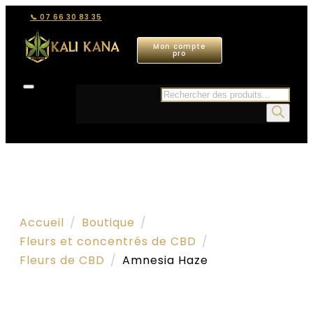
📞 07 66 30 83 35
Mon compte
pro
Recherche
de
produits
Accueil
Boutique
Fleurs et concentrés de CBD
Fleurs de CBD
Amnesia Haze