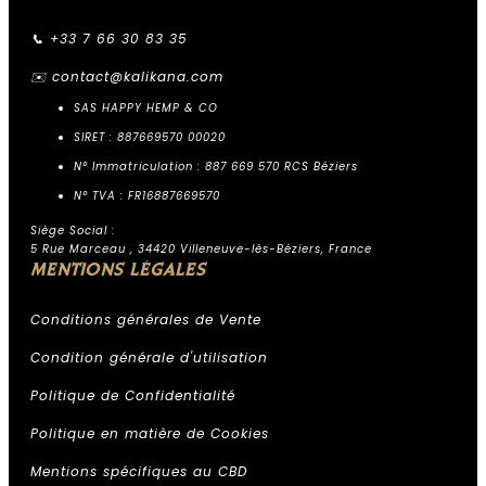
📞 +33 7 66 30 83 35
✉️
contact@kalikana.com
SAS HAPPY HEMP & CO
SIRET : 887669570 00020
N° Immatriculation : 887 669 570 RCS Béziers
N° TVA : FR16887669570
Siège Social :
5 Rue Marceau , 34420 Villeneuve-lès-Béziers, France
MENTIONS LÉGALES
Conditions générales de Vente
Condition générale d'utilisation
Politique de Confidentialité
Politique en matière de Cookies
Assistant Kali Kana
Mentions spécifiques au CBD
ESPACE PROFESSIONNEL KALI