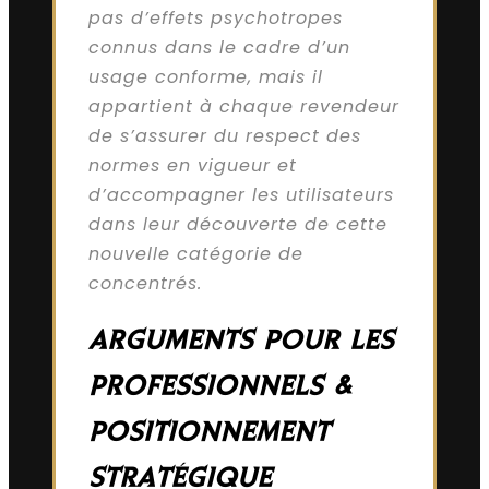
pas d’effets psychotropes
connus dans le cadre d’un
usage conforme, mais il
appartient à chaque revendeur
de s’assurer du respect des
normes en vigueur et
d’accompagner les utilisateurs
dans leur découverte de cette
nouvelle catégorie de
concentrés.
ARGUMENTS POUR LES
PROFESSIONNELS &
POSITIONNEMENT
STRATÉGIQUE