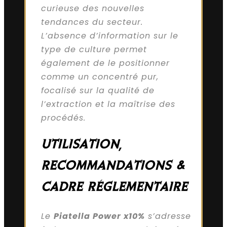
curieuse des nouvelles
tendances du secteur.
L’absence d’information sur le
type de culture permet
également de le positionner
comme un concentré pur,
focalisé sur la qualité de
l’extraction et la maîtrise des
procédés.
UTILISATION,
RECOMMANDATIONS &
CADRE RÉGLEMENTAIRE
Le
Piatella Power x10%
s’adresse