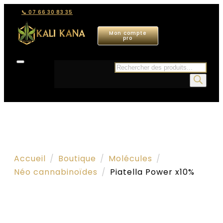
📞 07 66 30 83 35
Mon compte
pro
Recherche
de
produits
Accueil
Boutique
Molécules
Néo cannabinoïdes
Piatella Power x10%