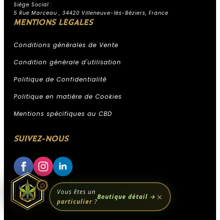
Siège Social :
Assistant Kali Kana
5 Rue Marceau , 34420 Villeneuve-lès-Béziers, France
ESPACE PROFESSIONNEL KALI
MENTIONS LÉGALES
KANA
Conditions générales de Vente
Condition générale d'utilisation
IA, réponses instantanées,
Politique de Confidentialité
Politique en matière de Cookies
Conseiller disponible 24h/24
Accès à votre historique commandes
Mentions spécifiques au CBD
Analyses & recommandations
personnalisées
SUIVEZ-NOUS
Quelque chose de grand se prépare.
Restez connectés — ça arrive bientôt.
Vous êtes un
×
Boutique détail →
particulier
?