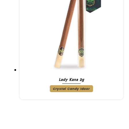
Lady Kana 2g
Crystal Candy Idoor