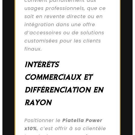
convient parfaitement aux
usages professionnels, que ce
soit en revente directe ou en
intégration dans une offre
d’accessoires ou de solutions
customisées pour les clients
finaux.
INTÉRÊTS
COMMERCIAUX ET
DIFFÉRENCIATION EN
RAYON
Positionner le
Piatella Power
x10%
, c’est offrir à sa clientèle