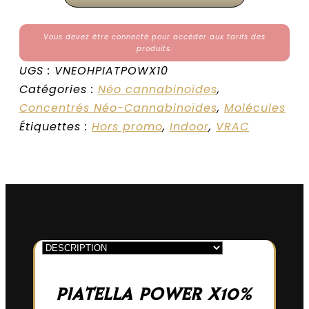
Vous devez être connecté pour accéder aux tarifs des
produits.
UGS :
VNEOHPIATPOWX10
Catégories :
Néo cannabinoïdes
,
Concentrés Néo-Cannabinoïdes
,
Molécules
Étiquettes :
Hors promo
,
Indoor
,
VRAC
PIATELLA POWER X10%