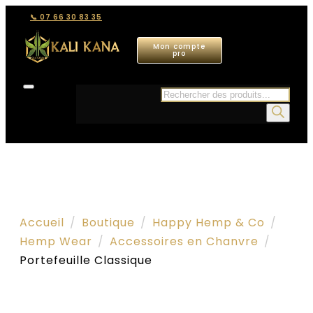
📞 07 66 30 83 35
Mon compte
pro
Recherche
de
produits
Accueil
Boutique
Happy Hemp & Co
Hemp Wear
Accessoires en Chanvre
Portefeuille Classique