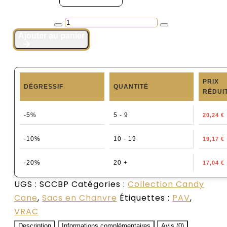
quantité
de
Ajouter au panier
Mini
Backpack
|
PRIX
DÉGRESSIF
QUANTITÉ
Candy
RÉDUI
Cane
-5%
5 - 9
20,24
€
-10%
10 - 19
19,17
€
-20%
20 +
17,04
€
UGS :
SCCBP
Catégories :
Collection Candy
Cane
,
Sacs en Chanvre
Étiquettes :
PAV
,
VRAC
Description
Informations complémentaires
Avis (0)