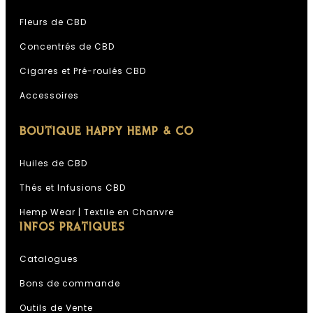
choisies
Fleurs de CBD
sur
la
Concentrés de CBD
page
Cigares et Pré-roulés CBD
du
Accessoires
produit
BOUTIQUE HAPPY HEMP & CO
Huiles de CBD
Thés et Infusions CBD
Hemp Wear | Textile en Chanvre
INFOS PRATIQUES
Catalogues
Bons de commande
Outils de Vente