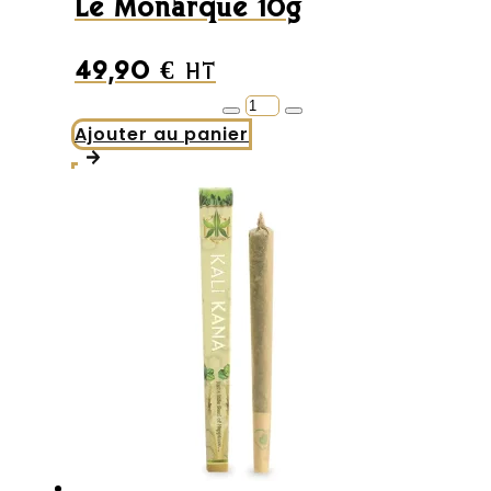
Le Monarque 10g
du
produit
49,90
€
HT
quantité
de
Ajouter au panier
Le
Monarque
10g