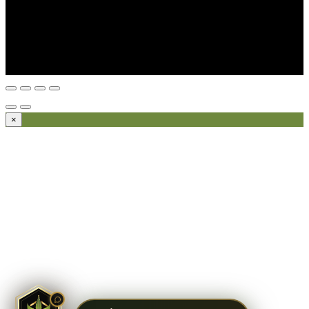
Assistant Kali Kana
ESPACE PROFESSIONNEL KALI
KANA
×
IA, réponses instantanées,
Conseiller disponible 24h/24
Accès à votre historique commandes
Analyses & recommandations
personnalisées
Quelque chose de grand se prépare.
Restez connectés — ça arrive bientôt.