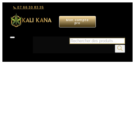
📞 07 66 30 83 35
Mon compte
pro
Recherche
de
produits