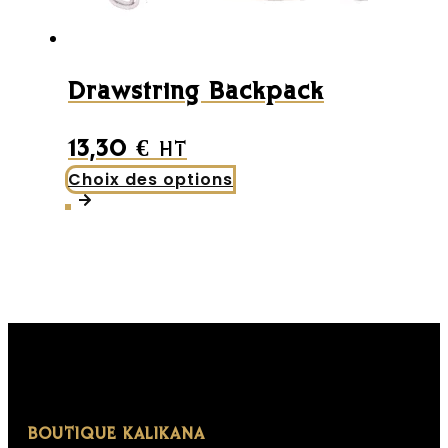
Drawstring Backpack
13,30
€
HT
Choix des options
Ce
produit
a
plusieurs
variations.
Les
options
peuvent
être
BOUTIQUE KALIKANA