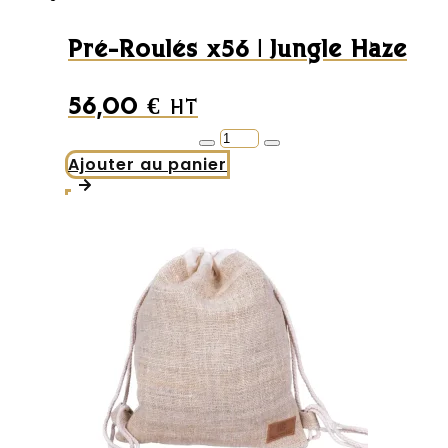
Pré-Roulés x56 | Jungle Haze
56,00
€
HT
quantité
de
Ajouter au panier
Pré-
Roulés
x56
|
Jungle
Haze