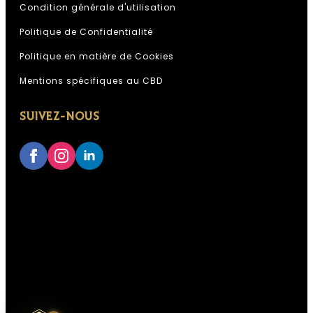
Condition générale d'utilisation
Politique de Confidentialité
Politique en matière de Cookies
Assistant Kali Kana
Mentions spécifiques au CBD
ESPACE PROFESSIONNEL KALI
KANA
SUIVEZ-NOUS
IA, réponses instantanées,
Conseiller disponible 24h/24
Accès à votre historique commandes
Analyses & recommandations
personnalisées
Quelque chose de grand se prépare.
Restez connectés — ça arrive bientôt.