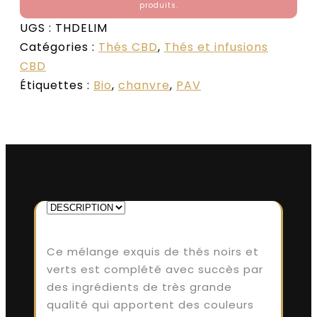
produits.
UGS :
THDELIM
Catégories :
Thés CBD
,
Thés et infusions
CBD
Étiquettes :
Bio
,
chanvre
,
PAV
Ce mélange exquis de thés noirs et
verts est complété avec succès par
des ingrédients de très grande
qualité qui apportent des couleurs