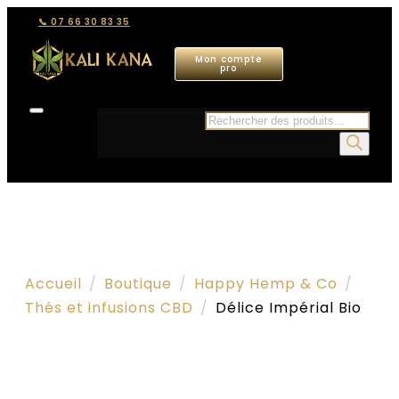
📞 07 66 30 83 35
Mon compte
pro
Recherche
de
produits
Accueil
Boutique
Happy Hemp & Co
Thés et infusions CBD
Délice Impérial Bio