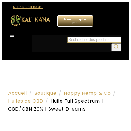
📞 07 66 30 83 35
Mon compte
pro
Recherche
de
produits
Accueil
Boutique
Happy Hemp & Co
Huiles de CBD
Huile Full Spectrum |
CBD/CBN 20% | Sweet Dreams