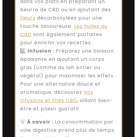
dans vos plats en préparant un
beurre de CBD ou en ajoutant des
fleurs
décarboxylées pour une
touche savoureuse.
Les huiles au
CBD
sont également parfaites
pour enrichir vos recettes.
4️⃣
Infusion :
Préparez une boisson
apaisante en ajoutant un corps
gras (comme du lait entier ou
végétal) pour maximiser les effets.
Pour une alternative douce et
aromatique, découvrez
nos
infusions et thés CBD
, alliant bien-
être et plaisir gustatif.
💡
À savoir :
La consommation par
voie digestive prend plus de temps