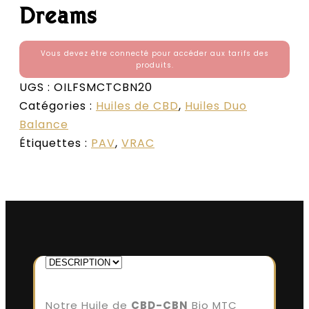
Dreams
Vous devez être connecté pour accéder aux tarifs des
produits.
UGS :
OILFSMCTCBN20
Catégories :
Huiles de CBD
,
Huiles Duo
Balance
Étiquettes :
PAV
,
VRAC
Notre Huile de
CBD-CBN
Bio MTC