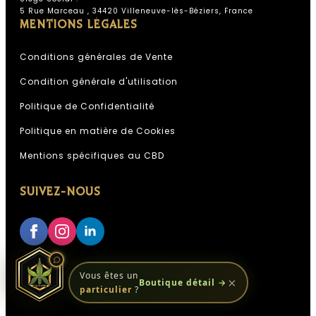
5 Rue Marceau , 34420 Villeneuve-lès-Béziers, France
Assistant Kali Kana
MENTIONS LÉGALES
ESPACE PROFESSIONNEL KALI
KANA
Conditions générales de Vente
Condition générale d'utilisation
IA, réponses instantanées,
Politique de Confidentialité
Politique en matière de Cookies
Conseiller disponible 24h/24
Mentions spécifiques au CBD
Accès à votre historique commandes
Analyses & recommandations
personnalisées
SUIVEZ-NOUS
Quelque chose de grand se prépare.
Restez connectés — ça arrive bientôt.
Vous êtes un
×
Boutique détail →
particulier
?