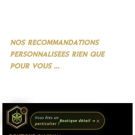
Assistant Kali Kana
ESPACE PROFESSIONNEL KALI
KANA
IA, réponses instantanées,
NOS RECOMMANDATIONS
PERSONNALISÉES RIEN QUE
Conseiller disponible 24h/24
POUR VOUS ...
Accès à votre historique commandes
Analyses & recommandations
personnalisées
Quelque chose de grand se prépare.
Restez connectés — ça arrive bientôt.
Vous êtes un
×
Boutique détail →
particulier
?