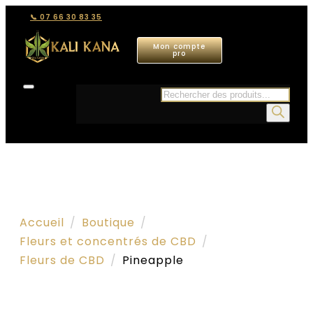
📞 07 66 30 83 35
Mon compte
pro
Recherche
de
produits
Accueil
Boutique
Fleurs et concentrés de CBD
Fleurs de CBD
Pineapple