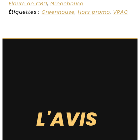
Fleurs de CBD
,
Greenhouse
Étiquettes :
Greenhouse
,
Hors promo
,
VRAC
QUALITÉ VISUELLE
QUALITÉ OLFACTIVE
L'AVIS
QUALITÉ GUSTATIVE
PUISSANCE