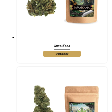
JamaïKana
Outdoor