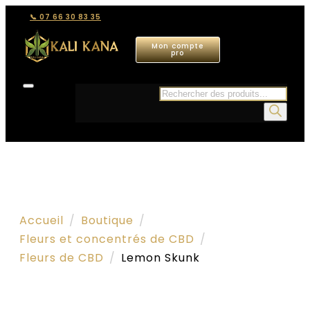
📞 07 66 30 83 35
Mon compte
pro
Recherche
de
produits
Accueil
Boutique
Fleurs et concentrés de CBD
Fleurs de CBD
Lemon Skunk