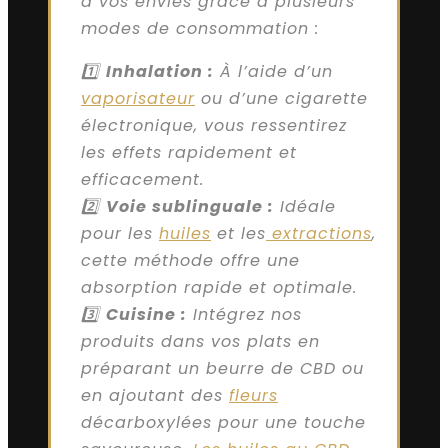
à vos envies grâce à plusieurs
modes de consommation :
1️⃣
Inhalation :
À l’aide d’un
vaporisateur
ou d’une cigarette
électronique, vous ressentirez
les effets rapidement et
efficacement.
2️⃣
Voie sublinguale :
Idéale
pour les
huiles
et les
extractions
,
cette méthode offre une
absorption rapide et optimale.
3️⃣
Cuisine :
Intégrez nos
produits dans vos plats en
préparant un beurre de CBD ou
en ajoutant des
fleurs
décarboxylées pour une touche