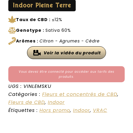
Indoor Pleine Terre
Taux de CBD :
≤12%
Genotype :
Sativa 60%
Arômes :
Citron - Agrumes - Cèdre
Voir la vidéo du produit
Vous devez être connecté pour accéder aux tarifs des
produits.
UGS :
VINLEMSKU
Catégories :
Fleurs et concentrés de CBD
,
Fleurs de CBD
,
Indoor
Étiquettes :
Hors promo
,
Indoor
,
VRAC