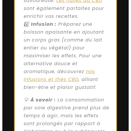
savoureuse.
Les huiles au CBD
sont également parfaites pour
enrichir vos recettes.
4️⃣
Infusion :
Préparez une
boisson apaisante en ajoutant
un corps gras (comme du lait
entier ou végétal) pour
maximiser les effets. Pour une
alternative douce et
aromatique, découvrez
nos
infusions et thés CBD
, alliant
bien-être et plaisir gustatif.
💡
À savoir :
La consommation
par voie digestive prend plus de
temps à agir, mais les effets
sont prolongés par rapport à