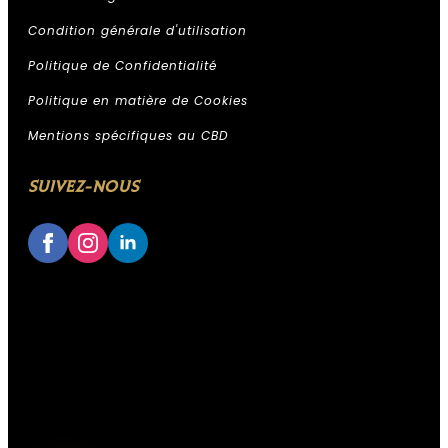
Condition générale d'utilisation
Politique de Confidentialité
Politique en matière de Cookies
Assistant Kali Kana
Mentions spécifiques au CBD
ESPACE PROFESSIONNEL KALI
KANA
SUIVEZ-NOUS
IA, réponses instantanées,
Conseiller disponible 24h/24
Accès à votre historique commandes
Analyses & recommandations
personnalisées
Quelque chose de grand se prépare.
Restez connectés — ça arrive bientôt.