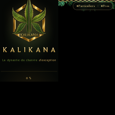
Particuliers
Pros
KALIKANA
◆
◆
La Racine de l'écosystème
KALIKANA
La dynastie du chanvre
d'exception
0%