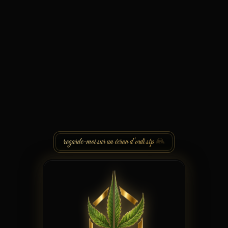
regarde-moi sur un écran d'ordi stp
🙏