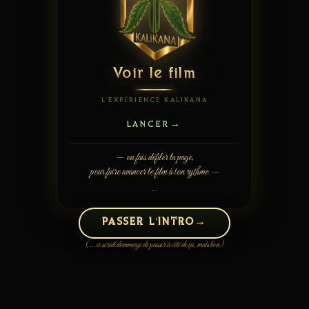
Voir le film
L'EXPÉRIENCE KALIKANA
→
LANCER
— ou fais défiler la page,
pour faire avancer le film à ton rythme —
…
PASSER L'INTRO
(… ce serait dommage de passer à côté de ça, mais bon)